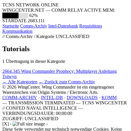
TCNS NETWORK ONLINE
WINGCENTER.NET — COMM RELAY ACTIVE
MEM:
█████░░░
62%
STARDATE 2683.111
Startseite
Comm-Archiv
Intel-Datenbank
Requisitions
Kommunikation
// Comm-Archiv / Kategorie
UNCLASSIFIED
Tutorials
1 Übertragung in dieser Kategorie
2664.345
Wing Commander Prophecy: Multiplayer Anleitung
Tolwyn
← Alle Kategorien
← Zurück zum Comm-Archiv
© 2026 WingCenter. Wing Commander ist ein eingetragenes
Warenzeichen von Origin Systems / Electronic Arts.
COMM-ARCHIV
·
INTEL-DB
·
DOWNLOADS
·
KOMM
— TRANSMISSION TERMINATED — TCNS WINGCENTER
// CONFED NAVAL INTELLIGENCE —
VERBINDUNGSDAUER: 00:00:00
ZUGRIFF: UNCLASSIFIED
[X]
‹
›
Diese Seite verwendet nur technisch notwendige Cookies. Keine